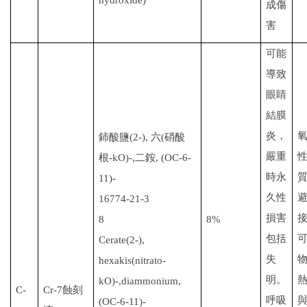
成傷
害
可能
導致
眼睛
結膜
炎，
鈰
酸鹽
(2-),
六
(
硝酸
嚴重
根
-
kO
)-,
二銨
, (OC-6-
時永
11)-
久性
16774-21-3
損害
8
8%
包括
Cerate(2-),
失
hexakis
(
nitrato-
明。
kO
)-,
diammonium
,
C-
Cr-7
蝕刻
呼吸
(OC-6-11)-