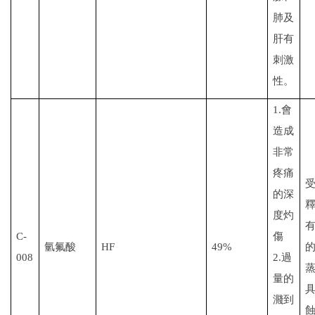
肺及
肝有
刺激
性。
1.
會
造成
非常
疼痛
的深
度灼
C-
傷
氫氟酸
HF
49%
008
2.
過
量的
濺到