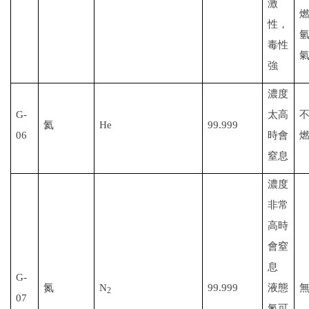
激
性，
毒性
強
濃度
G-
太高
氦
He
99.999
06
時會
窒息
濃度
非常
高時
會窒
息
G-
氮
N
99.999
液態
2
07
氮可