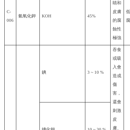
睛和
C-
皮膚
氫氧化鉀
KOH
45%
006
的腐
蝕性
極強
吞食
或吸
入會
錪
3 ~ 10 %
造成
傷
害，
還會
刺激
皮
膚、
錪
化鉀
10 ~ 30 %