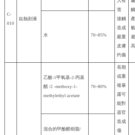
入有
害
C-
鈦蝕刻液
接觸
010
造成
水
70~85%
嚴重
皮膚
灼傷
長期
或重
乙酸
-1
甲氧基
-2-
丙基
複暴
醋
/
2 -methoxy-1-
70~80%
露可
methylethyl acetate
能對
器官
造成
混合的甲酚醛樹脂
/
傷