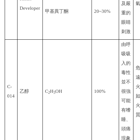
及嚴
Developer
甲基異丁酮
20~30%
重的
眼睛
刺激
由呼
吸吸
入的
毒性
並不
C-
乙醇
C
H
OH
100%
很強
2
5
014
可能
有嗜
睡、
頭痛
現象