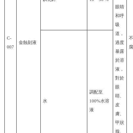
眼睛
和呼
吸
道，
C-
金蝕刻液
過度
007
暴露
於溶
液，
對於
眼
調配至
睛、
水
100%
水溶
皮
液
膚、
甲狀
腺、