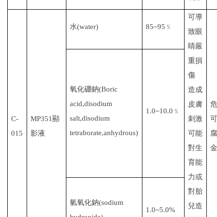
可導
水
(water)
85~95
﹪
致眼
睛嚴
重損
傷
氧化硼鈉
(Boric
造成
acid,disodium
皮膚
1.0~10.0
﹪
salt,disodium
C-
MP351
顯
刺激
tetraborate,anhydrous
)
015
影液
可能
對生
育能
力或
對胎
氫氧化鈉
(sodium
兒造
1.0~5.0%
hydroxide)