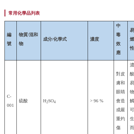
常用化學品列表
中
編
物質
/
混和
毒
成分
/
化學式
濃度
號
物
效
應
對皮
膚和
眼睛
C-
硫酸
H
SO
> 96 %
會造
2
4
001
成嚴
重灼
傷