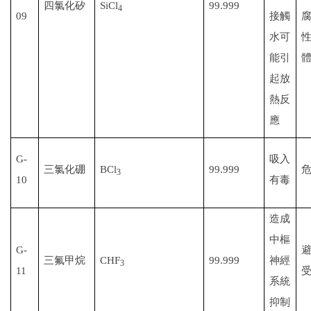
四氯化矽
SiCl
99.999
4
09
接觸
水可
能引
起放
熱反
應
G-
吸入
三
氯化硼
BCl
99.999
3
10
有毒
造成
中樞
G-
三氟甲烷
CHF
99.999
神經
3
11
系統
抑制