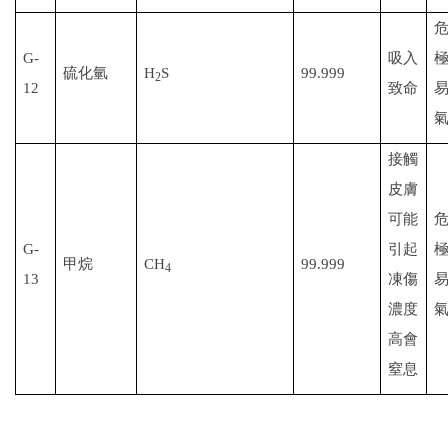
G-
吸入
硫化氫
H
S
99.999
2
12
致命
接觸
皮膚
可能
G-
引起
甲烷
CH
99.999
4
13
凍傷
濃度
高會
窒息