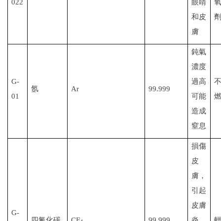
022
眼睛
和皮
膚
鈍氣
濃度
G-
過高
氬
Ar
99.999
01
可能
造成
窒息
損傷
皮
膚，
引起
皮膚
G-
四氟化碳
CF
99.999
炎，