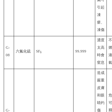
引起
凍
瘡、
凍傷
濃度
G-
太高
六氟化硫
SF
99.999
6
08
時會
窒息
造成
嚴重
皮膚
和眼
睛灼
G-
傷