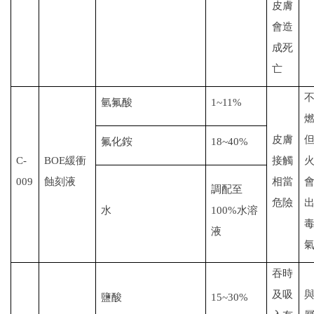
皮膚
會造
成死
亡
氫氟酸
1~11%
皮膚
氟化銨
18~40%
C-
BOE
緩衝
接觸
009
蝕刻液
相當
調配至
危險
水
100%
水溶
液
吞時
及
吸
鹽酸
15~30%