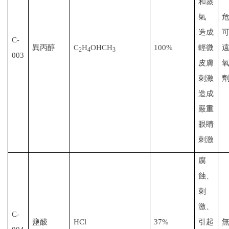
和蒸
氣
造成
C-
異丙醇
C
H
OHCH
100%
輕微
2
4
3
003
皮膚
刺激
造成
嚴重
眼睛
刺激
腐
蝕、
刺
激、
C-
鹽酸
HCl
37%
引起