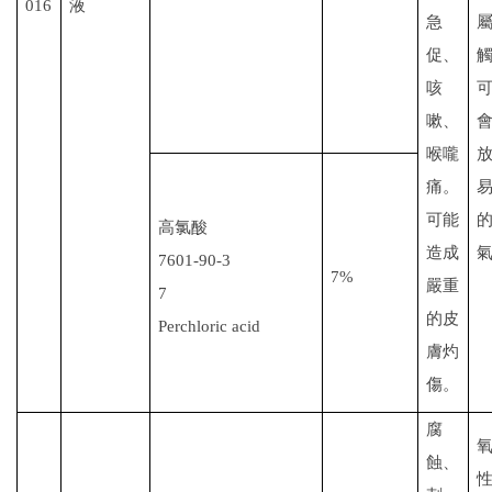
016
液
急
促、
咳
嗽、
喉嚨
痛。
可能
高氯酸
造成
7601-90-3
7%
嚴重
7
的皮
Perchloric
acid
膚灼
傷。
腐
蝕、