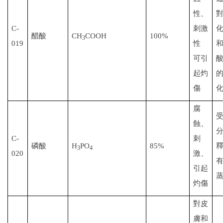
性、
C-
刺激
醋酸
CH
COOH
100%
3
019
性
可引
起灼
傷
腐
蝕、
C-
刺
磷酸
H
PO
85%
3
4
020
激、
引起
灼傷
對皮
膚和