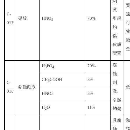
刺
激、
C-
硝酸
HNO
70%
引起
3
017
灼
傷、
皮膚
變黃
腐
H
PO
79%
3
4
蝕、
CH
COOH
5%
3
C-
刺
鋁蝕刻液
018
激、
HNO3
5%
引起
H
O
11%
灼傷
2
具腐
蝕