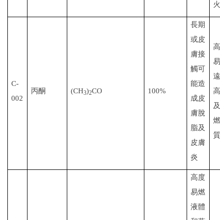
長期
或皮
膚接
觸可
C-
能造
丙酮
(CH
)
CO
100%
3
2
002
成皮
膚脫
脂及
皮膚
炎
高度
易燃
液體