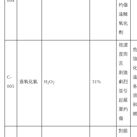
004
灼傷
遠離
氧化
劑
視濃
度而
言
刺激
C-
過氧化氫
H
O
31%
劇烈
2
2
005
並引
起嚴
重灼
傷
對眼