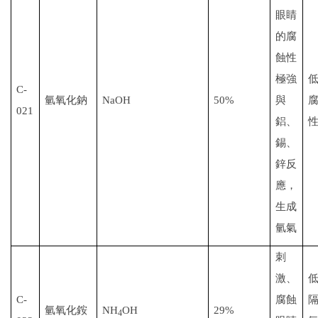
眼睛
的腐
蝕性
極強
C-
氫氧化鈉
NaOH
50%
與
021
鋁、
錫、
鋅反
應，
生成
氫氣
刺
激、
C-
腐蝕
氫氧化銨
NH
OH
29%
4