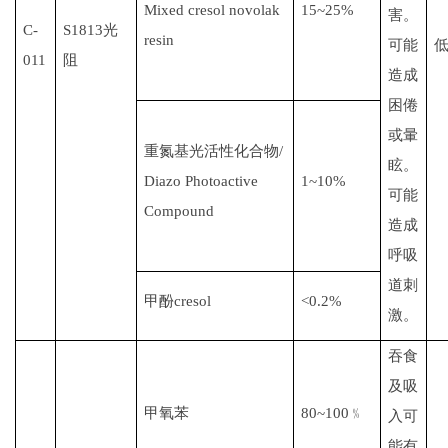
Mixed cresol
novolak
15~25%
害。
C-
S1813
光
resin
可能
011
阻
造成
困倦
或暈
重
氮基光
活性化合物
/
眩。
Diazo Photoactive
1~10%
可能
Compound
造成
呼吸
道刺
甲酚
cresol
<0.2%
激。
吞食
及吸
甲氧苯
80~100
﹪
入可
能有