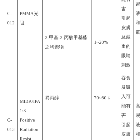
害
C-
PMMA
光
引起
012
阻
皮膚
及嚴
2-
甲基
-2-
丙酸甲基
酯
1~20%
重的
之
均聚物
眼睛
刺激
吞食
及吸
入可
異丙醇
70~80
﹪
MIBK/IPA
能有
1:3
害
C-
Positive
引起
013
Radiation
皮膚
Resist