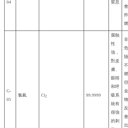
04
窒息
腐蝕
性
強，
對皮
膚、
眼睛
和呼
G-
氯氣
Cl
99.9999
吸系
2
05
統有
很強
的刺