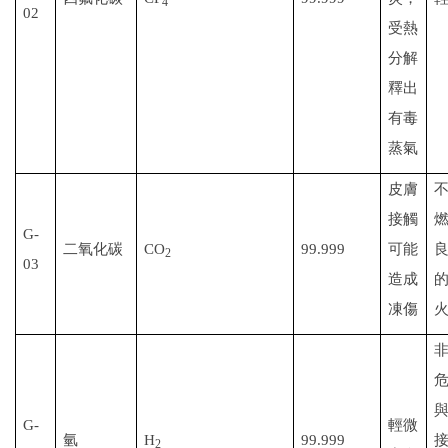
4
02
受熱
分解
釋出
有毒
蒸氣
皮膚
接觸
G-
二氧化碳
CO
99.999
可能
2
03
造成
凍傷
G-
輕微
氫
H
99.999
2